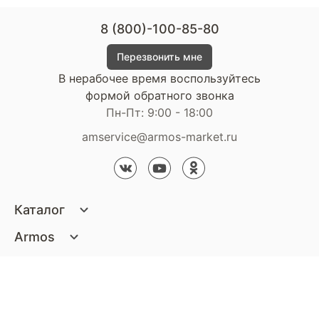
8 (800)-100-85-80
Перезвонить мне
В нерабочее время воспользуйтесь
формой обратного звонка
Пн-Пт: 9:00 - 18:00
amservice@armos-market.ru
Каталог
Матрасы
Armos
Кровати
О компании
Покупателям
Диваны
Сертификаты
Акции
Пуфики и банкетки
Контакты
Статьи
Наши салоны
Подушки и одеяла
Стать партнером