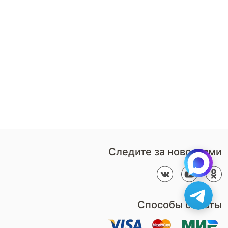
8 (800)-100-85-80
Стать
партнером
Перезвонить мне
Дизайнерам
В нерабочее время
Наши
воспользуйтесь
салоны
формой обратного звонка
Контакты
Пн-Пт: 9:00 - 18:00
компании
amservice@armos-market.ru
Следите за новостями
Способы оплаты