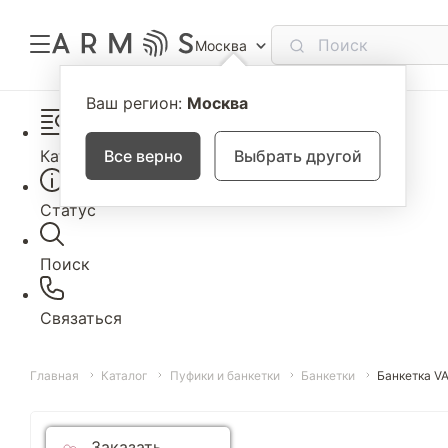
Москва
Ваш регион:
Москва
Каталог
Все верно
Выбрать другой
Статус
Поиск
Связаться
Главная
Каталог
Пуфики и банкетки
Банкетки
Банкетка V
Заказать