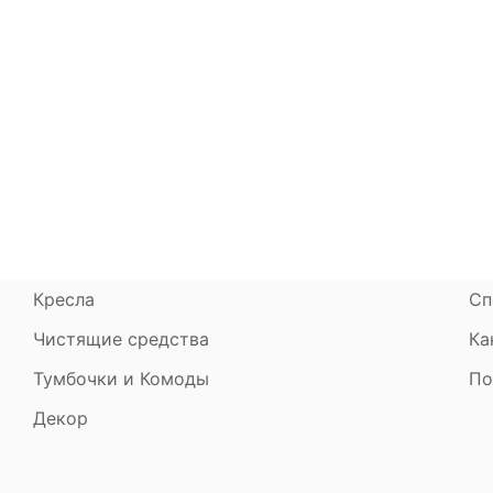
Каталог
Armos
П
Матрасы
О компании
Ак
Кровати
Сертификаты
Ст
Диваны
До
Пуфики и банкетки
Га
Подушки и одеяла
Об
Кресла
Сп
Чистящие средства
Ка
Тумбочки и Комоды
По
Декор