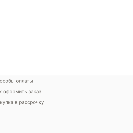
окупателям
Контакты
ции
Наши салоны
атьи
Контакты компании
ставка и оплата
Стать партнером
рантия
Дизайнерам
мен и возврат
особы оплаты
к оформить заказ
купка в рассрочку