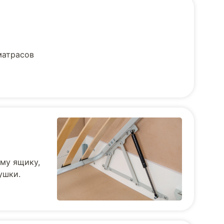
матрасов
му ящику,
ушки.