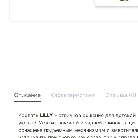
Описание
Характеристики
Отзывы (0)
Кровать
LILLY
– отличное решение для детской 
уютнее. Угол из боковой и задней спинок защит
оснащена подъемным механизмом и вместитель
установить при сборке как слева, так и справ