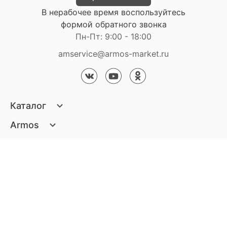
В нерабочее время воспользуйтесь
формой обратного звонка
Пн-Пт: 9:00 - 18:00
amservice@armos-market.ru
Каталог
Матрасы
Armos
Кровати
О компании
Покупателям
Диваны
Сертификаты
Акции
Пуфики и банкетки
Контакты
Статьи
Наши салоны
Подушки и одеяла
Стать партнером
Доставка и оплата
Контакты компании
Кресла
Дизайнерам
Гарантия
Стать партнером
Наши салоны
Чистящие средства
Обмен и возврат
Контакты компании
Дизайнерам
Тумбочки и Комоды