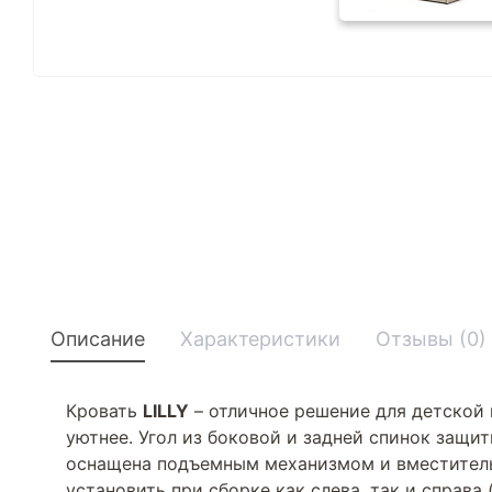
Описание
Характеристики
Отзывы (0)
Кровать
LILLY
– отличное решение для детской 
уютнее. Угол из боковой и задней спинок защит
оснащена подъемным механизмом и вместитель
установить при сборке как слева, так и справ