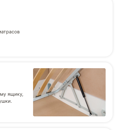
матрасов
му ящику,
ушки.