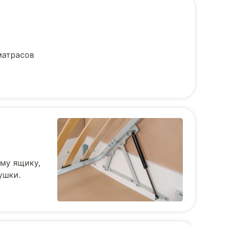
матрасов
му ящику,
ушки.