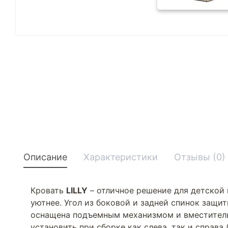
Описание
Характеристики
Отзывы (0)
Кровать
LILLY
– отличное решение для детской 
уютнее. Угол из боковой и задней спинок защит
оснащена подъемным механизмом и вместитель
установить при сборке как слева, так и справ