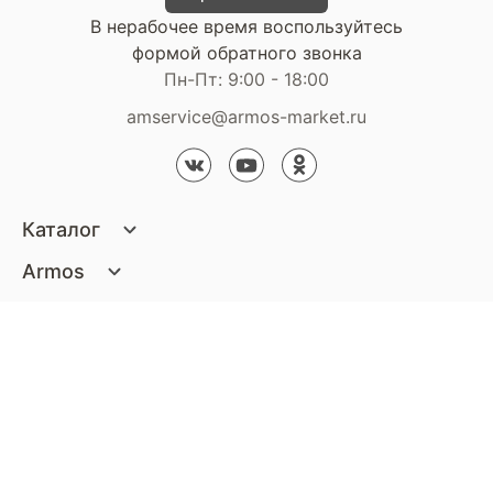
В нерабочее время воспользуйтесь
формой обратного звонка
Пн-Пт: 9:00 - 18:00
amservice@armos-market.ru
Каталог
Матрасы
Armos
Кровати
О компании
Покупателям
Диваны
Сертификаты
Акции
Пуфики и банкетки
Контакты
Статьи
Наши салоны
Подушки и одеяла
Стать партнером
Доставка и оплата
Контакты компании
Кресла
Дизайнерам
Гарантия
Стать партнером
Наши салоны
Чистящие средства
Обмен и возврат
Контакты компании
Дизайнерам
Тумбочки и Комоды