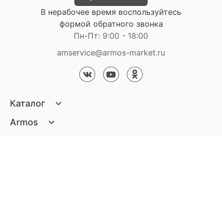
В нерабочее время воспользуйтесь
формой обратного звонка
Пн-Пт: 9:00 - 18:00
amservice@armos-market.ru
Каталог
Матрасы
Armos
Кровати
О компании
Покупателям
Диваны
Сертификаты
Акции
Пуфики и банкетки
Контакты
Статьи
Наши салоны
Подушки и одеяла
Стать партнером
Доставка и оплата
Контакты компании
Кресла
Дизайнерам
Гарантия
Стать партнером
Наши салоны
Чистящие средства
Обмен и возврат
Контакты компании
Дизайнерам
Тумбочки и Комоды