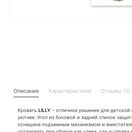
Описание
Характеристики
Отзывы (0)
Кровать
LILLY
– отличное решение для детской 
уютнее. Угол из боковой и задней спинок защит
оснащена подъемным механизмом и вместитель
установить при сборке как слева, так и справ