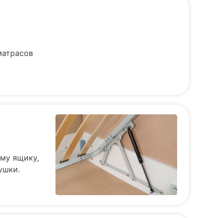
матрасов
му ящику,
ушки.