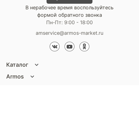
В нерабочее время воспользуйтесь
формой обратного звонка
Пн-Пт: 9:00 - 18:00
amservice@armos-market.ru
Каталог
Матрасы
Armos
Кровати
О компании
Покупателям
Диваны
Сертификаты
Акции
Пуфики и банкетки
Контакты
Статьи
Наши салоны
Подушки и одеяла
Стать партнером
Доставка и оплата
Контакты компании
Кресла
Дизайнерам
Гарантия
Стать партнером
Наши салоны
Чистящие средства
Обмен и возврат
Контакты компании
Дизайнерам
Тумбочки и Комоды