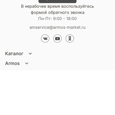
В нерабочее время воспользуйтесь
формой обратного звонка
Пн-Пт: 9:00 - 18:00
amservice@armos-market.ru
Каталог
Матрасы
Armos
Кровати
О компании
Покупателям
Диваны
Сертификаты
Акции
Пуфики и банкетки
Контакты
Статьи
Наши салоны
Подушки и одеяла
Стать партнером
Доставка и оплата
Контакты компании
Кресла
Дизайнерам
Гарантия
Стать партнером
Наши салоны
Чистящие средства
Обмен и возврат
Контакты компании
Дизайнерам
Тумбочки и Комоды