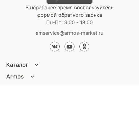
В нерабочее время воспользуйтесь
формой обратного звонка
Пн-Пт: 9:00 - 18:00
amservice@armos-market.ru
Каталог
Матрасы
Armos
Кровати
О компании
Покупателям
Диваны
Сертификаты
Акции
Пуфики и банкетки
Контакты
Статьи
Наши салоны
Подушки и одеяла
Стать партнером
Доставка и оплата
Контакты компании
Кресла
Дизайнерам
Гарантия
Стать партнером
Наши салоны
Чистящие средства
Обмен и возврат
Контакты компании
Дизайнерам
Тумбочки и Комоды