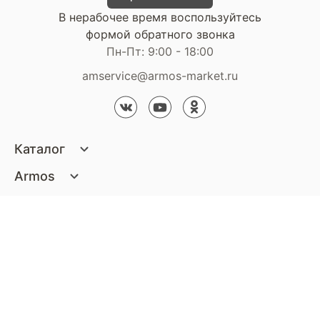
В нерабочее время воспользуйтесь
формой обратного звонка
Пн-Пт: 9:00 - 18:00
amservice@armos-market.ru
Каталог
Матрасы
Armos
Кровати
О компании
Покупателям
Диваны
Сертификаты
Акции
Пуфики и банкетки
Контакты
Статьи
Наши салоны
Подушки и одеяла
Стать партнером
Доставка и оплата
Контакты компании
Кресла
Дизайнерам
Гарантия
Стать партнером
Наши салоны
Чистящие средства
Обмен и возврат
Контакты компании
Дизайнерам
Тумбочки и Комоды