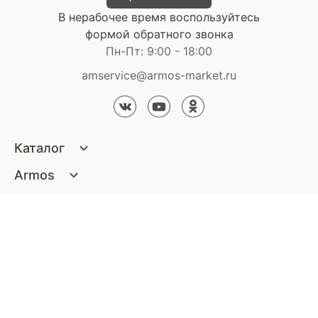
В нерабочее время воспользуйтесь
формой обратного звонка
Пн-Пт: 9:00 - 18:00
amservice@armos-market.ru
Каталог
Матрасы
Armos
Кровати
О компании
Покупателям
Диваны
Сертификаты
Акции
Пуфики и банкетки
Контакты
Статьи
Наши салоны
Подушки и одеяла
Стать партнером
Доставка и оплата
Контакты компании
Кресла
Дизайнерам
Гарантия
Стать партнером
Наши салоны
Чистящие средства
Обмен и возврат
Контакты компании
Дизайнерам
Тумбочки и Комоды