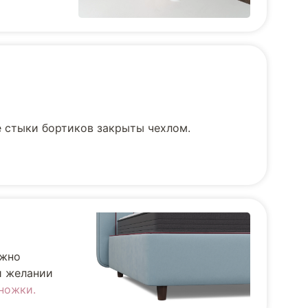
е стыки бортиков закрыты чехлом.
ожно
и желании
ножки.