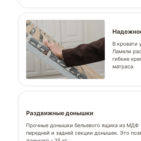
Надежное
В кровати 
Ламели рас
гибкие кре
матраса.
Раздвижные донышки
Прочные донышки бельевого ящика из МДФ 
передней и задней секции донышек. Это поз
донышко - 25 кг.