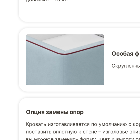
Особая ф
Скругленны
Опция замены опор
Кровать изготавливается по умолчанию с к
поставить вплотную к стене – изголовье опи
вы можете заменить форму, цвет и высоту о