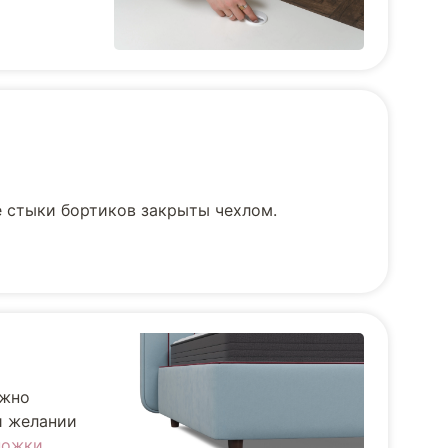
е стыки бортиков закрыты чехлом.
ожно
и желании
ножки
.