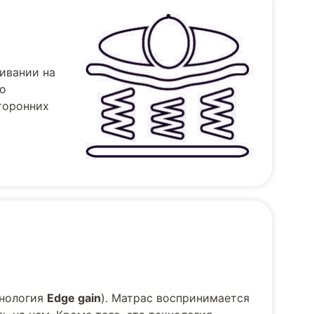
ивании на
но
торонних
хнология
Edge gain
). Матрас воспринимается