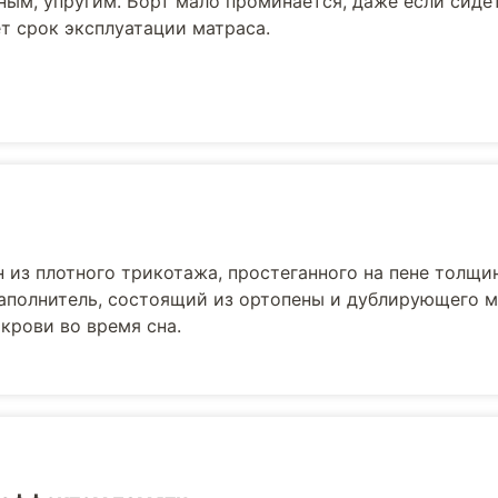
ным, упругим. Борт мало проминается, даже если сидет
т срок эксплуатации матраса.
 из плотного трикотажа, простеганного на пене толщи
наполнитель, состоящий из ортопены и дублирующего м
рови во время сна.