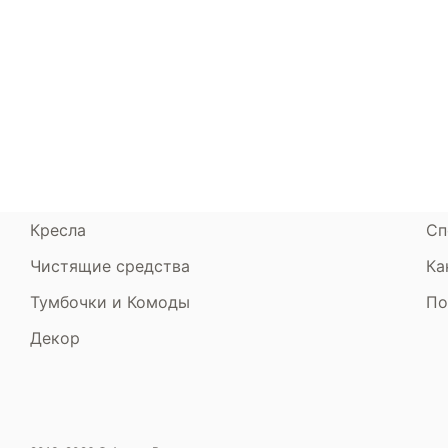
Каталог
Armos
П
Матрасы
О компании
Ак
Кровати
Сертификаты
Ст
Диваны
До
Пуфики и банкетки
Га
Подушки и одеяла
Об
Кресла
Сп
Чистящие средства
Ка
Тумбочки и Комоды
По
Декор