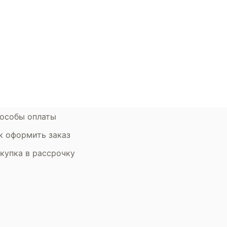
окупателям
Контакты
ции
Наши салоны
атьи
Контакты компании
ставка и оплата
Стать партнером
рантия
Дизайнерам
мен и возврат
особы оплаты
к оформить заказ
купка в рассрочку