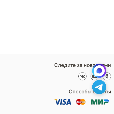
8 (800)-100-85-80
Стать
партнером
Перезвонить мне
Дизайнерам
В нерабочее время
Наши
воспользуйтесь
салоны
формой обратного звонка
Контакты
Пн-Пт: 9:00 - 18:00
компании
amservice@armos-market.ru
Следите за новостями
Способы оплаты