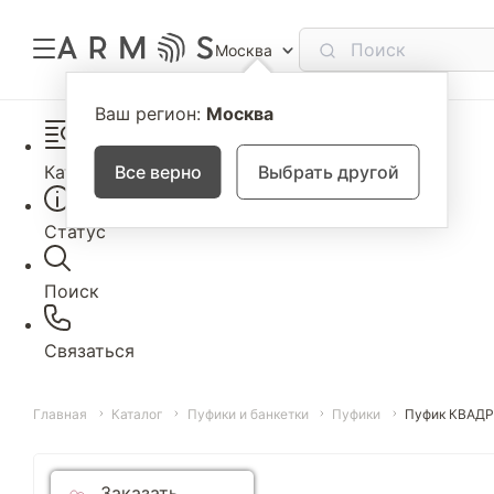
Москва
Ваш регион:
Москва
Каталог
Все верно
Выбрать другой
Статус
Поиск
Связаться
Главная
Каталог
Пуфики и банкетки
Пуфики
Пуфик КВАД
Заказать