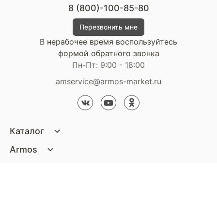
8 (800)-100-85-80
Перезвонить мне
В нерабочее время воспользуйтесь
формой обратного звонка
Пн-Пт: 9:00 - 18:00
amservice@armos-market.ru
Каталог
Матрасы
Armos
Кровати
О компании
Покупателям
Диваны
Сертификаты
Акции
Пуфики и банкетки
Контакты
Статьи
Наши салоны
Подушки и одеяла
Стать партнером
Доставка и оплата
Контакты компании
Кресла
Дизайнерам