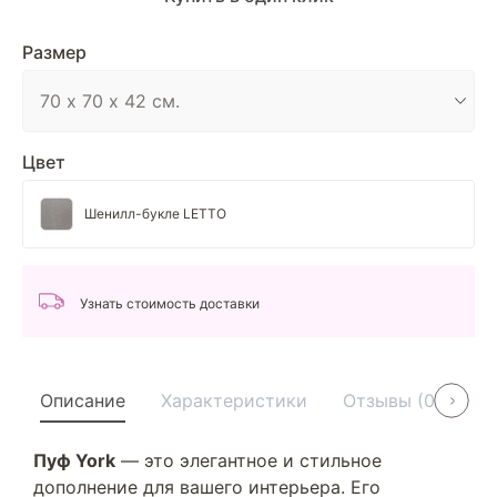
Размер
Цвет
Шенилл-букле LETTO
Узнать стоимость доставки
Описание
Характеристики
Отзывы (0)
У
Пуф York
— это элегантное и стильное
дополнение для вашего интерьера. Его