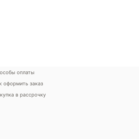
окупателям
Контакты
ции
Наши салоны
атьи
Контакты компании
ставка и оплата
Стать партнером
рантия
Дизайнерам
мен и возврат
особы оплаты
к оформить заказ
купка в рассрочку