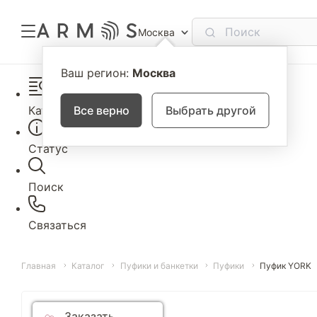
Москва
Ваш регион:
Москва
Каталог
Все верно
Выбрать другой
Статус
Поиск
Связаться
Главная
Каталог
Пуфики и банкетки
Пуфики
Пуфик YORK
Заказать