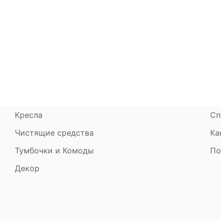
Каталог
Armos
П
Матрасы
О компании
Ак
Кровати
Сертификаты
Ст
Диваны
До
Пуфики и банкетки
Га
Подушки и одеяла
Об
Кресла
Сп
Чистящие средства
Ка
Тумбочки и Комоды
По
Декор