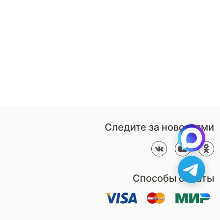
8 (800)-100-85-80
Стать
партнером
Перезвонить мне
Дизайнерам
В нерабочее время
Наши
воспользуйтесь
салоны
формой обратного звонка
Контакты
Пн-Пт: 9:00 - 18:00
компании
amservice@armos-market.ru
Следите за новостями
Способы оплаты