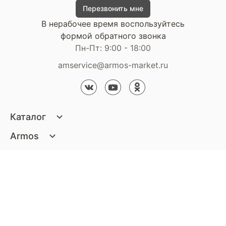
Перезвонить мне
В нерабочее время воспользуйтесь
формой обратного звонка
Пн-Пт: 9:00 - 18:00
amservice@armos-market.ru
Каталог
Матрасы
Armos
Кровати
О компании
Покупателям
Диваны
Сертификаты
Акции
Пуфики и банкетки
Контакты
Статьи
Наши салоны
Подушки и одеяла
Стать партнером
Доставка и оплата
Контакты компании
Кресла
Дизайнерам
Гарантия
Стать партнером
Наши салоны
Чистящие средства