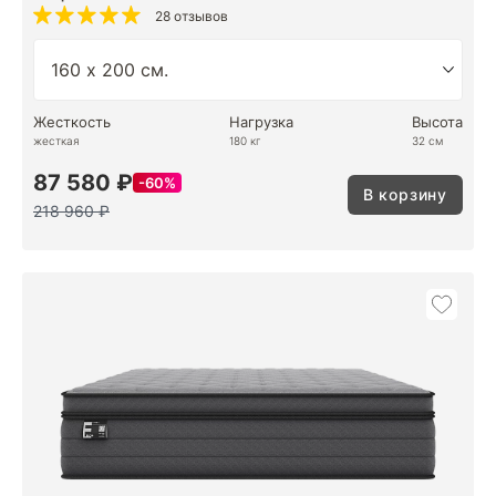
28 отзывов
Жесткость
Нагрузка
Высота
жесткая
180 кг
32 см
87 580 ₽
60%
В корзину
218 960 ₽