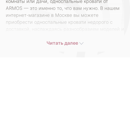
комнаты или дачи, односпальные кровати от
ARMOS — это именно то, что вам нужно. В нашем
интернет-магазине в Москве вы можете
приобрести односпальные кровати недорого с
доставкой, наслаждаясь разнообразием моделей и
привлекательными ценами.
Читать далее
Односпальные кровати от ARMOS — это
качественная и доступная мебель, созданная с
учетом современных тенденций и потребностей
покупателей. Мы предлагаем широкий каталог
моделей, подходящих для любого интерьера. Наша
продукция отличается высоким качеством, так как
мы работаем только с надежными
производителями, что гарантирует долговечность
и надежность каждой кровати.
Наши односпальные кровати подходят как для
взрослых, так и для детей. Вы можете выбрать