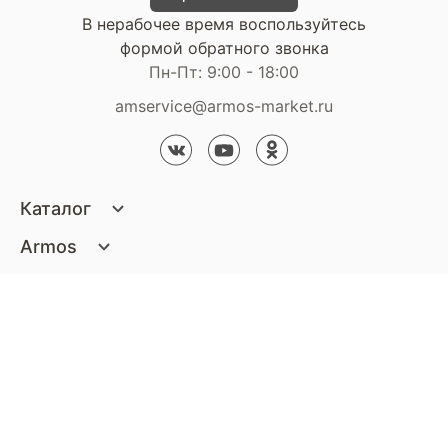
В нерабочее время воспользуйтесь
формой обратного звонка
Пн-Пт: 9:00 - 18:00
amservice@armos-market.ru
Каталог
Матрасы
Armos
Кровати
О компании
Покупателям
Диваны
Сертификаты
Акции
Пуфики и банкетки
Контакты
Статьи
Наши салоны
Подушки и одеяла
Стать партнером
Доставка и оплата
Контакты компании
Кресла
Дизайнерам
Гарантия
Стать партнером
Наши салоны
Чистящие средства
Обмен и возврат
Контакты компании
Дизайнерам
Тумбочки и Комоды