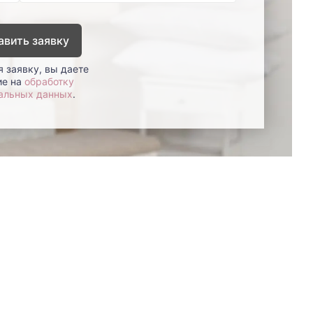
авить заявку
 заявку, вы даете
ие на
обработку
альных данных
.
8 (800)-100-85-80
Стать
партнером
Перезвонить мне
Дизайнерам
В нерабочее время
Наши