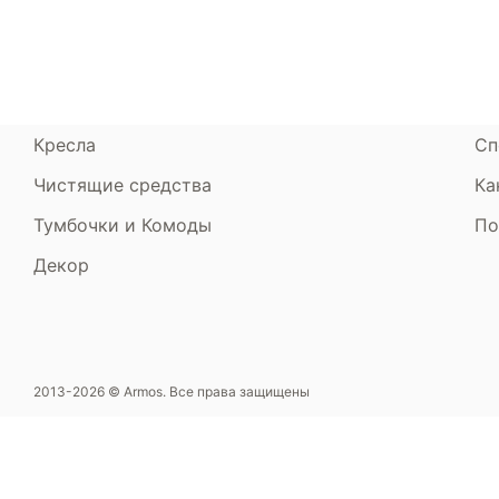
Диваны
До
Пуфики и банкетки
Га
Подушки и одеяла
Об
Кресла
Сп
Чистящие средства
Ка
Тумбочки и Комоды
По
Декор
2013-2026 © Armos. Все права защищены