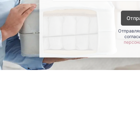
Отпр
Отправляя
соглас
персон
окупателям
Контакты
ции
Наши салоны
атьи
Контакты компании