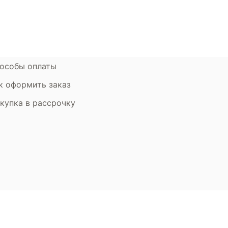
ставка и оплата
Стать партнером
рантия
Дизайнерам
мен и возврат
особы оплаты
к оформить заказ
купка в рассрочку