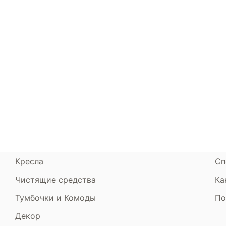
Каталог
Armos
П
Матрасы
О компании
Ак
Кровати
Сертификаты
Ст
Диваны
До
Пуфики и банкетки
Га
Подушки и одеяла
Об
Кресла
Сп
Чистящие средства
Ка
Тумбочки и Комоды
По
Декор