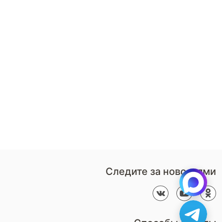
8 (800)-100-85-80
Стать
партнером
Перезвонить мне
Дизайнерам
В нерабочее время
Наши
воспользуйтесь
салоны
формой обратного звонка
Контакты
Пн-Пт: 9:00 - 18:00
компании
amservice@armos-market.ru
Следите за новостями