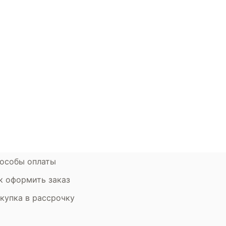
окупателям
Контакты
ции
Наши салоны
атьи
Контакты компании
ставка и оплата
Стать партнером
рантия
Дизайнерам
мен и возврат
особы оплаты
к оформить заказ
купка в рассрочку