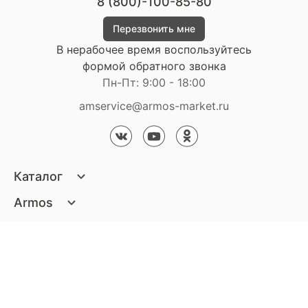
8 (800)-100-85-80
Перезвонить мне
В нерабочее время воспользуйтесь
формой обратного звонка
Пн-Пт: 9:00 - 18:00
amservice@armos-market.ru
Каталог
Матрасы
Armos
Кровати
О компании
Покупателям
Диваны
Сертификаты
Акции
Пуфики и банкетки
Контакты
Статьи
Наши салоны
Подушки и одеяла
Стать партнером
Доставка и оплата
Контакты компании
Кресла
Дизайнерам
Гарантия