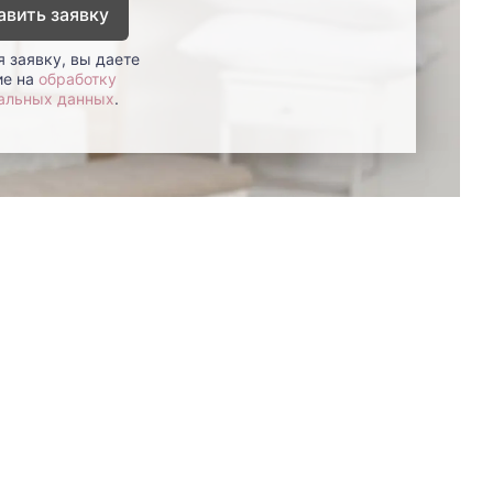
авить заявку
 заявку, вы даете
ие на
обработку
альных данных
.
8 (800)-100-85-80
Стать
партнером
Перезвонить мне
Дизайнерам
В нерабочее время
Наши
воспользуйтесь
салоны
формой обратного звонка