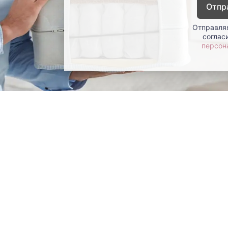
Отпр
Отправляя
соглас
персон
окупателям
Контакты
ции
Наши салоны
атьи
Контакты компании
ставка и оплата
Стать партнером