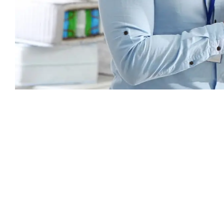
Каталог
Armos
П
Матрасы
О компании
Ак
Кровати
Сертификаты
Ст
Диваны
До