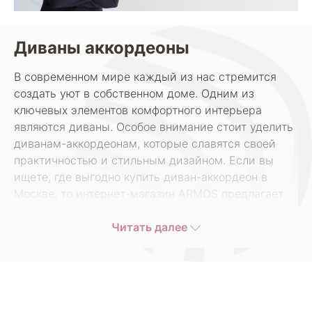
Диваны аккордеоны
В современном мире каждый из нас стремится
создать уют в собственном доме. Одним из
ключевых элементов комфортного интерьера
являются диваны. Особое внимание стоит уделить
диванам-аккордеонам, которые славятся своей
практичностью и стильным дизайном. Если вы
ищете, где выгодно купить диван-аккордеон в
Москве, то интернет-магазин ARMOS предлагает
вам отличные условия и широкий ассортимент
моделей по доступным ценам.
Читать далее
Диваны-аккордеоны – это идеальное решение для
тех, кто ценит удобство и красивый внешний вид.
Они отличаются от традиционных диванов своей
конструкцией, благодаря которой можно легко