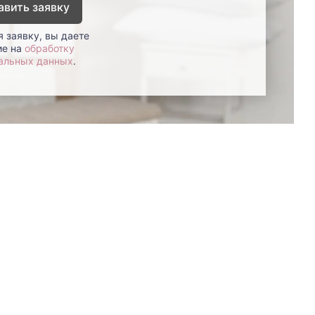
авить заявку
 заявку, вы даете
ие на
обработку
альных данных
.
8 (800)-100-85-80
Стать
партнером
Перезвонить мне
Дизайнерам
В нерабочее время
Наши
воспользуйтесь
салоны
формой обратного звонка