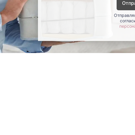
Отпр
Отправляя
соглас
персон
окупателям
Контакты
ции
Наши салоны
атьи
Контакты компании
ставка и оплата
Стать партнером