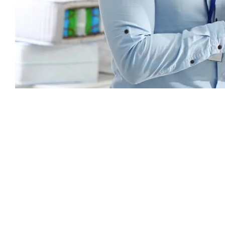
Каталог
Armos
П
Матрасы
О компании
Ак
Кровати
Сертификаты
Ст
Диваны
До