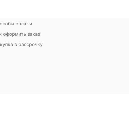
рантия
Дизайнерам
мен и возврат
особы оплаты
к оформить заказ
купка в рассрочку