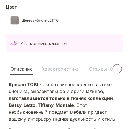
Цвет
Шенилл-букле LETTO
Узнать стоимость доставки
Описание
Характеристики
Отзывы (0)
У
Кресло TOBI
- эксклюзивное кресло в стиле
бионика, выразительное и оригинальное,
изготавливается только в тканях коллекций
Betsy, Letto, Tiffany, Montale
. Этот
необыкновенный предмет мебели придаст
вашему интерьеру индивидуальность и стиль