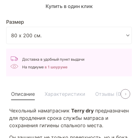
Купить в один клик
Размер
Доставка в удобный пункт выдачи
На подиуме
в 1 шоуруме
Описание
Характеристики
Отзывы (0)
У
Чехольный наматрасник
Terry dry
предназначен
для продления срока службы матраса и
сохранения гигиены спального места.
Он защищает не только поверхность, но и бока