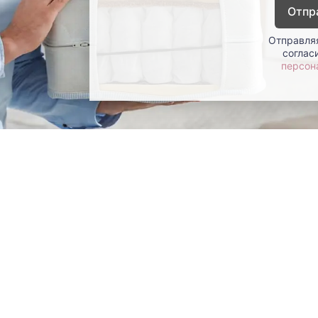
Отпр
Отправляя
соглас
персон
окупателям
Контакты
ции
Наши салоны
атьи
Контакты компании
ставка и оплата
Стать партнером