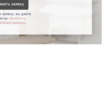
авить заявку
 заявку, вы даете
ие на
обработку
альных данных
.
8 (800)-100-85-80
Стать
партнером
Перезвонить мне
Дизайнерам
В нерабочее время
Наши
воспользуйтесь
салоны
формой обратного звонка