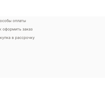
рантия
Дизайнерам
мен и возврат
особы оплаты
к оформить заказ
купка в рассрочку