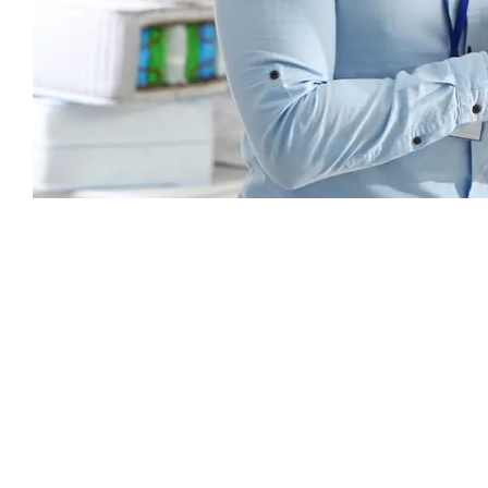
Каталог
Armos
П
Матрасы
О компании
Ак
Кровати
Сертификаты
Ст
Диваны
До