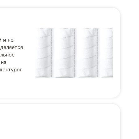
 и не
деляется
альное
 на
 контуров