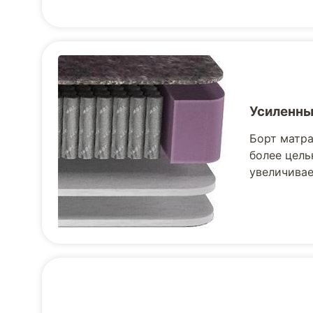
Усиленны
Борт матра
более цель
увеличивае