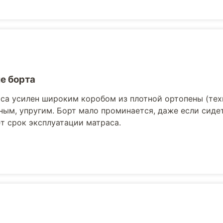
е борта
са усилен широким коробом из плотной ортопены (те
ным, упругим. Борт мало проминается, даже если сидет
т срок эксплуатации матраса.