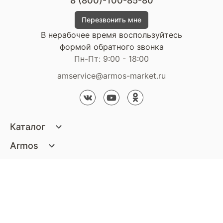
8 (800)-100-85-80
Перезвонить мне
В нерабочее время воспользуйтесь
формой обратного звонка
Пн-Пт: 9:00 - 18:00
amservice@armos-market.ru
Каталог
Матрасы
Armos
Кровати
О компании
Покупателям
Диваны
Сертификаты
Акции
Пуфики и банкетки
Контакты
Статьи
Наши салоны
Подушки и одеяла
Стать партнером
Доставка и оплата
Контакты компании
Кресла
Дизайнерам
Гарантия