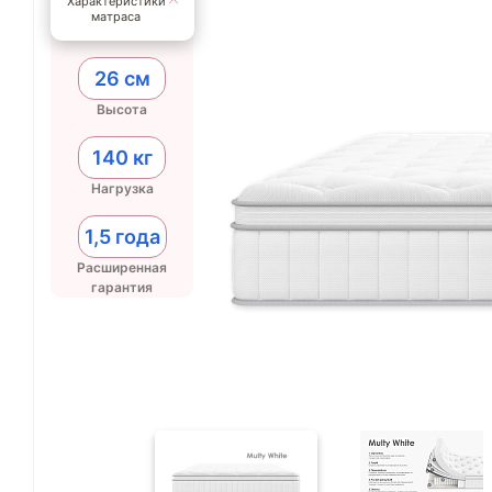
Характеристики
матраса
26 см
Высота
140 кг
Нагрузка
1,5 года
Расширенная
гарантия