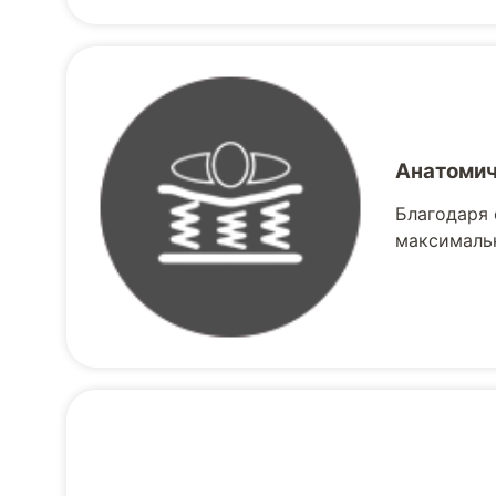
Анатомич
Благодаря 
макcимальн