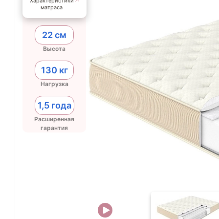
Характеристики
матраса
22 см
Высота
130 кг
Нагрузка
1,5 года
Расширенная
гарантия