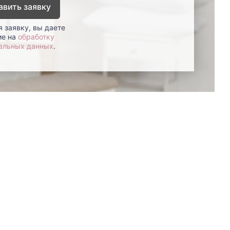
авить заявку
 заявку, вы даете
ие на
обработку
альных данных
.
8 (800)-100-85-80
Стать
партнером
Перезвонить мне
Дизайнерам
В нерабочее время
Наши
воспользуйтесь
салоны
формой обратного звонка