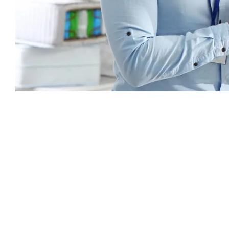
Каталог
Armos
П
Матрасы
О компании
Ак
Кровати
Сертификаты
Ст
Диваны
До