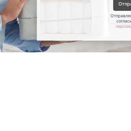
Отпр
Отправляя
соглас
персон
окупателям
Контакты
ции
Наши салоны
атьи
Контакты компании
ставка и оплата
Стать партнером