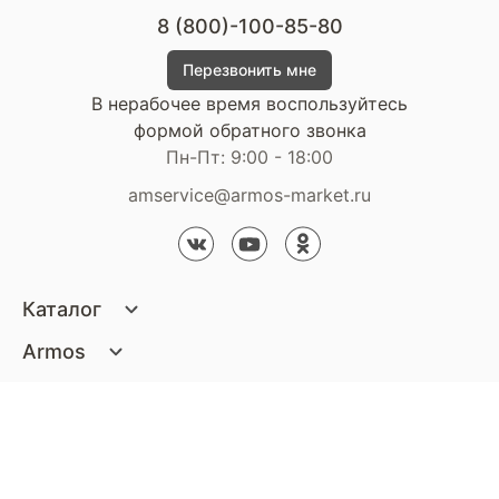
8 (800)-100-85-80
Перезвонить мне
В нерабочее время воспользуйтесь
формой обратного звонка
Пн-Пт: 9:00 - 18:00
amservice@armos-market.ru
Каталог
Матрасы
Armos
Кровати
О компании
Покупателям
Диваны
Сертификаты
Акции
Пуфики и банкетки
Контакты
Статьи
Наши салоны
Подушки и одеяла
Стать партнером
Доставка и оплата
Контакты компании