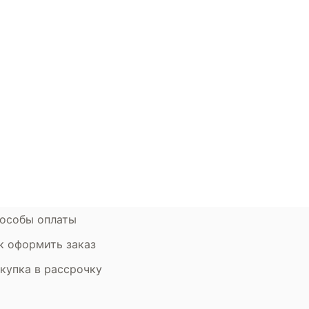
окупателям
Контакты
ции
Наши салоны
атьи
Контакты компании
ставка и оплата
Стать партнером
рантия
Дизайнерам
мен и возврат
особы оплаты
к оформить заказ
купка в рассрочку