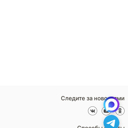
8 (800)-100-85-80
Стать
партнером
Перезвонить мне
Дизайнерам
В нерабочее время
Наши
воспользуйтесь
салоны
формой обратного звонка
Контакты
Пн-Пт: 9:00 - 18:00
компании
amservice@armos-market.ru
Следите за новостями