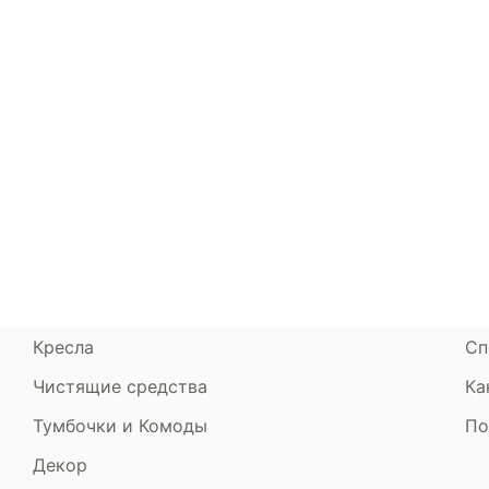
Каталог
Armos
П
Матрасы
О компании
Ак
Кровати
Сертификаты
Ст
Диваны
До
Пуфики и банкетки
Га
Подушки и одеяла
Об
Кресла
Сп
Чистящие средства
Ка
Тумбочки и Комоды
По
Декор