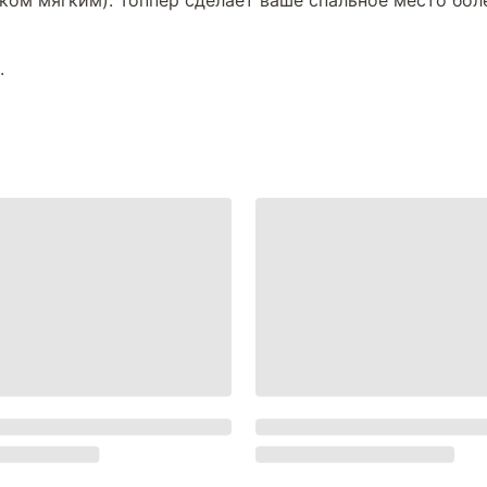
шком мягким). Топпер сделает ваше спальное место бо
.