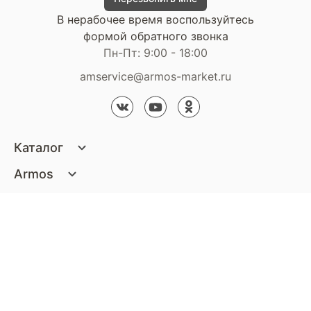
В нерабочее время воспользуйтесь
формой обратного звонка
Пн-Пт: 9:00 - 18:00
amservice@armos-market.ru
Каталог
Матрасы
Armos
Кровати
О компании
Покупателям
Диваны
Сертификаты
Акции
Пуфики и банкетки
Контакты
Статьи
Наши салоны
Подушки и одеяла
Стать партнером
Доставка и оплата
Контакты компании
Кресла
Дизайнерам
Гарантия
Стать партнером
Наши салоны
Чистящие средства
Обмен и возврат
Контакты компании
Дизайнерам
Тумбочки и Комоды