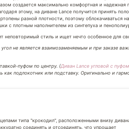
разом создается максимально комфортная и надежная п
годаря этому, на диване Lance получится принять поло
ортопены разной плотности, поэтому облокачиваться н
шки с плотным наполнителем из синтепуха и пенополиу
нит неповторимый стиль и ищет нечто особенное для св
угол не является взаимозаменяемым и при заказе важн
тавкой-пуфом по центру. (
Диван Lance угловой с пуфом
ь как подлокотник или подставку. Оригинально и гарм
епами типа "крокодил", расположенными внизу дивана
ккуратно соединять и отсоединять, что упрощает