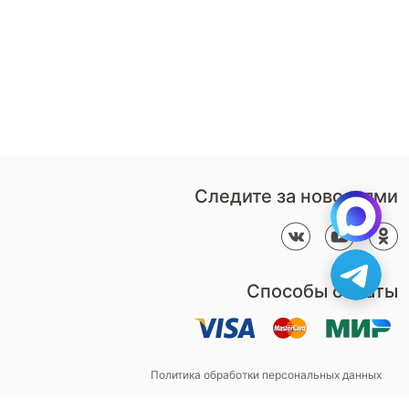
партнером
Перезвонить мне
Дизайнерам
В нерабочее время
Наши
воспользуйтесь
салоны
формой обратного звонка
Контакты
Пн-Пт: 9:00 - 18:00
компании
amservice@armos-market.ru
Следите за новостями
Способы оплаты
Политика обработки персональных данных