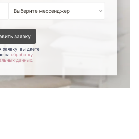
авить заявку
 заявку, вы даете
ие на
обработку
альных данных
.
8 (800)-100-85-80
Стать