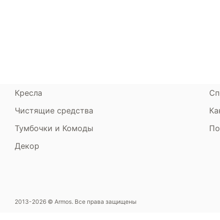
Матрасы
О компании
Ак
Кровати
Сертификаты
Ст
Диваны
До
Пуфики и банкетки
Га
Подушки и одеяла
Об
Кресла
Сп
Чистящие средства
Ка
Тумбочки и Комоды
По
Декор
2013-2026 © Armos. Все права защищены