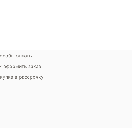
ции
Наши салоны
атьи
Контакты компании
ставка и оплата
Стать партнером
рантия
Дизайнерам
мен и возврат
особы оплаты
к оформить заказ
купка в рассрочку