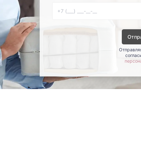
Отпр
Отправляя
соглас
персон
окупателям
Контакты