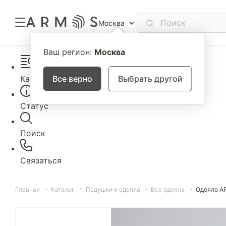
Москва
Ваш регион:
Москва
Каталог
Все верно
Выбрать другой
Статус
Поиск
Связаться
Главная
Каталог
Подушки и одеяла
Все одеяла
Одеяло A