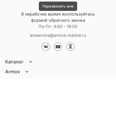
Перезвонить мне
В нерабочее время воспользуйтесь
формой обратного звонка
Пн-Пт: 9:00 - 18:00
amservice@armos-market.ru
Каталог
Матрасы
Armos
Кровати
О компании
Покупателям
Диваны
Сертификаты
Акции
Пуфики и банкетки
Контакты
Статьи
Наши салоны
Подушки и одеяла
Стать партнером
Доставка и оплата
Контакты компании
Кресла
Дизайнерам
Гарантия
Стать партнером
Наши салоны
Чистящие средства