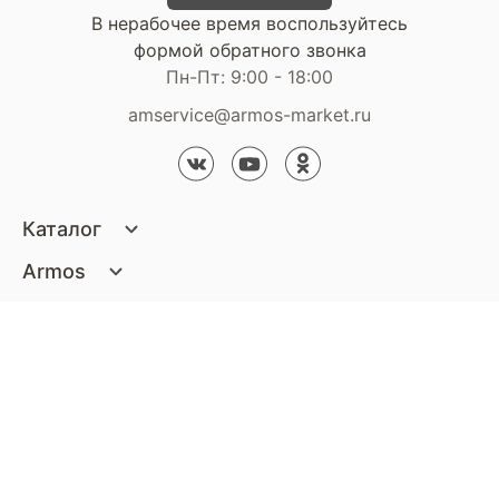
В нерабочее время воспользуйтесь
формой обратного звонка
Пн-Пт: 9:00 - 18:00
amservice@armos-market.ru
Каталог
Матрасы
Armos
Кровати
О компании
Покупателям
Диваны
Сертификаты
Акции
Пуфики и банкетки
Контакты
Статьи
Наши салоны
Подушки и одеяла
Стать партнером
Доставка и оплата
Контакты компании
Кресла
Дизайнерам
Гарантия
Стать партнером
Наши салоны
Чистящие средства
Обмен и возврат
Контакты компании
Дизайнерам
Тумбочки и Комоды