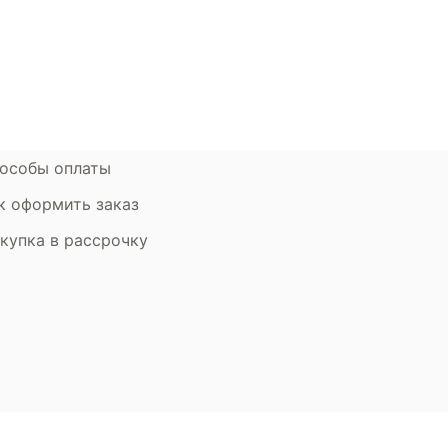
атьи
Контакты компании
ставка и оплата
Стать партнером
рантия
Дизайнерам
мен и возврат
особы оплаты
к оформить заказ
купка в рассрочку