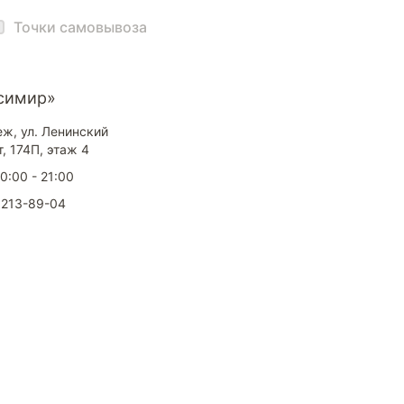
Точки самовывоза
симир»
еж, ул. Ленинский
, 174П, этаж 4
10:00 - 21:00
 213-89-04
окупателям
Контакты
ции
Наши салоны