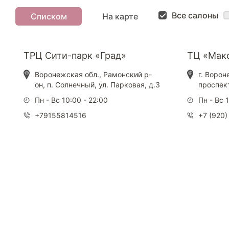
Все салоны
Списком
На карте
ТРЦ Сити-парк «Град»
ТЦ «Мак
Воронежская обл., Рамонский р-
г. Ворон
он, п. Солнечный, ул. Парковая, д.3
проспект
Пн - Вс 10:00 - 22:00
Пн - Вс 
+79155814516
+7 (920)
Каталог
Armos
П
Матрасы
О компании
Ак