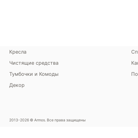
Кровати
Сертификаты
Ст
Диваны
До
Пуфики и банкетки
Га
Подушки и одеяла
Об
Кресла
Сп
Чистящие средства
Ка
Тумбочки и Комоды
По
Декор
2013-2026 © Armos. Все права защищены