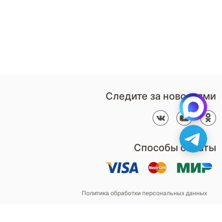
Дизайнерам
В нерабочее время
Наши
воспользуйтесь
салоны
формой обратного звонка
Контакты
Пн-Пт: 9:00 - 18:00
компании
amservice@armos-market.ru
Следите за новостями
Способы оплаты
Политика обработки персональных данных