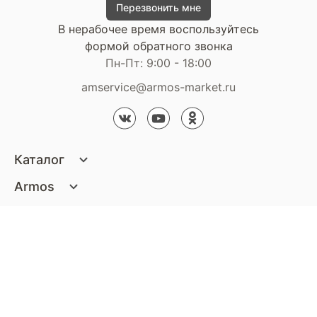
Перезвонить мне
В нерабочее время воспользуйтесь
формой обратного звонка
Пн-Пт: 9:00 - 18:00
amservice@armos-market.ru
Каталог
Матрасы
Armos
Кровати
О компании
Покупателям
Диваны
Сертификаты
Акции
Пуфики и банкетки
Контакты
Статьи
Наши салоны
Подушки и одеяла
Стать партнером
Доставка и оплата
Контакты компании
Кресла
Дизайнерам
Гарантия
Стать партнером
Наши салоны
Чистящие средства
Обмен и возврат