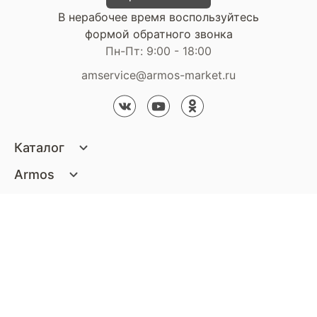
В нерабочее время воспользуйтесь
формой обратного звонка
Пн-Пт: 9:00 - 18:00
amservice@armos-market.ru
Каталог
Матрасы
Armos
Кровати
О компании
Покупателям
Диваны
Сертификаты
Акции
Пуфики и банкетки
Контакты
Статьи
Наши салоны
Подушки и одеяла
Стать партнером
Доставка и оплата
Контакты компании
Кресла
Дизайнерам
Гарантия
Стать партнером
Наши салоны
Чистящие средства
Обмен и возврат
Контакты компании
Дизайнерам
Тумбочки и Комоды