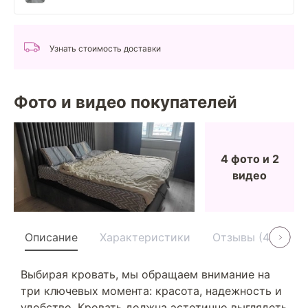
Узнать стоимость доставки
Фото и видео покупателей
4 фото и 2
видео
Описание
Характеристики
Отзывы (4)
У
Выбирая кровать, мы обращаем внимание на
три ключевых момента: красота, надежность и
удобство. Кровать должна эстетично выглядеть